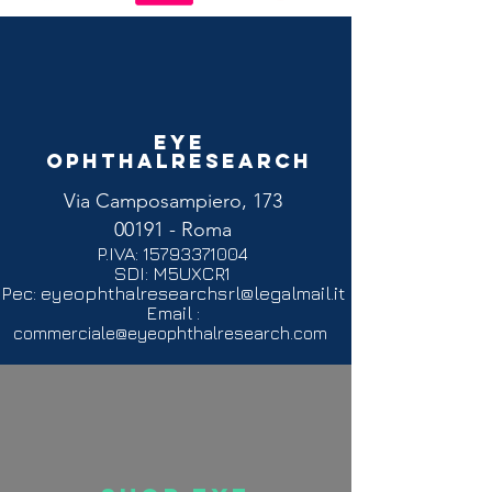
Eye
Ophthalresearch
Via Camposampiero, 173
00191 - Roma
P.IVA:
15793371004
SDI: M5UXCR1
Pec:
eyeophthalresearchsrl@legalmail.it
Email :
commerciale@eyeophthalresearch.com