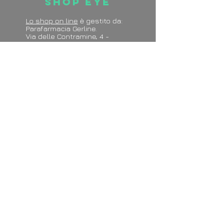
Shop Eye
Lo shop on line
è gestito da:
Parafarmacia Gerline.
Via delle Contramine, 4 -
Pesaro
Read More >
Sito realizzato da EyeMedia
Marketing & Communication
of
Ophthalmology