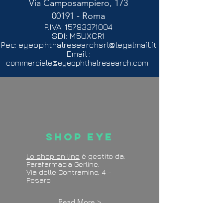
Via Camposampiero, 173
00191 - Roma
P.IVA:
15793371004
SDI: M5UXCR1
Pec:
eyeophthalresearchsrl@legalmail.it
Email :
commerciale@eyeophthalresearch.com
Shop Eye
Lo shop on line
è gestito da:
Parafarmacia Gerline.
Via delle Contramine, 4 -
Pesaro
Read More >