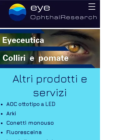
Altri prodotti e
servizi
ottotipo a LED
AOC
Arki
Conetti monouso
Fluoresceina